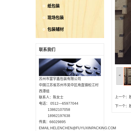
纸包装
现场包装
包装辅材
联系我们
<
苏州市富宇鑫包装有限公司
中国江苏省苏州市吴中区甪直镇松江村
西潭组
上一个：
联系人：陈女士
电话： 0512—65977044
下一个：
13862107058
18962197638
传真：66029895
EMAIL:
HELENCHEN@FUYUXINPACKING.COM