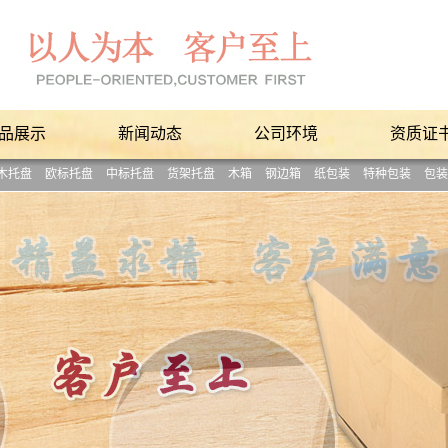
品展示
新闻动态
公司环境
资质证
木托盘
欧标托盘
中标托盘
货架托盘
木箱
钢边箱
纸包装
特种包装
包装