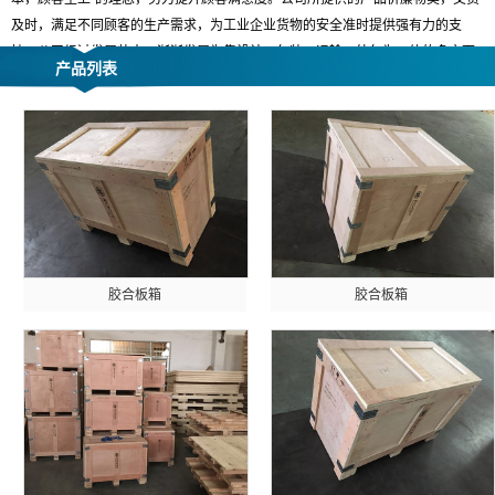
及时，满足不同顾客的生产需求，为工业企业货物的安全准时提供强有力的支
持。公司经过发展壮大，渐渐发展为集设计、包装、运输、外包为一体的多方面
产品列表
服务。公司的主要客户遍布苏州园区
、新区以及吴江、昆山、无锡、常熟等地。
汽车制造业的有劳士领汽车配件; 涂料行业的PPG工业粉末 ;日本公司有三井株式
会社、日立医疗、日立仪器；泵生产企业艺达思科技；电梯行业启元电梯，通过
中间商供应的快速电梯等 等。 随着中国制造产品在全球的覆盖，我司的包装产品
也随之销往不同的国家，我司也得到不断的发展和壮大。
公司取得CQC 质量管理体系ISO:9001:2008,并具备商检备案,可以从事原木以及
相关产品的熏蒸等热处理服务.
我们渴盼与贵司共同成长，互利共赢，我们竭诚为您提供服务，期待与贵司的合
作。
胶合板箱
胶合板箱
我司生产的产品，主要以客户指定尺寸和款式生产，也可依客户需求，设计
出合理的包装产品。