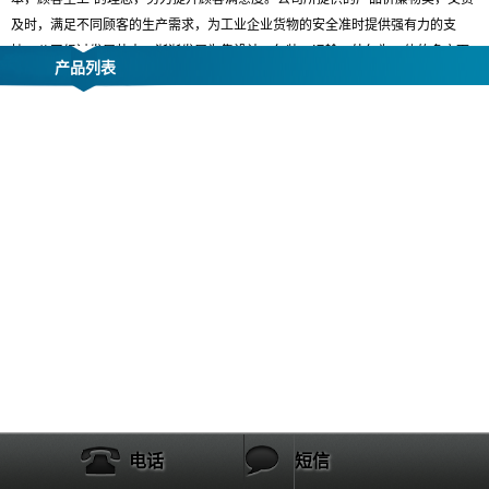
及时，满足不同顾客的生产需求，为工业企业货物的安全准时提供强有力的支
持。公司经过发展壮大，渐渐发展为集设计、包装、运输、外包为一体的多方面
产品列表
服务。公司的主要客户遍布苏州园区
、新区以及吴江、昆山、无锡、常熟等地。
汽车制造业的有劳士领汽车配件; 涂料行业的PPG工业粉末 ;日本公司有三井株式
会社、日立医疗、日立仪器；泵生产企业艺达思科技；电梯行业启元电梯，通过
中间商供应的快速电梯等 等。 随着中国制造产品在全球的覆盖，我司的包装产品
也随之销往不同的国家，我司也得到不断的发展和壮大。
公司取得CQC 质量管理体系ISO:9001:2008,并具备商检备案,可以从事原木以及
相关产品的熏蒸等热处理服务.
我们渴盼与贵司共同成长，互利共赢，我们竭诚为您提供服务，期待与贵司的合
作。
我司生产的产品，主要以客户指定尺寸和款式生产，也可依客户需求，设计
出合理的包装产品。
电话
短信